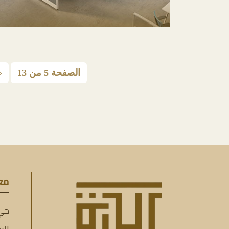
الصفحة 5 من 13
«
مع
حي 