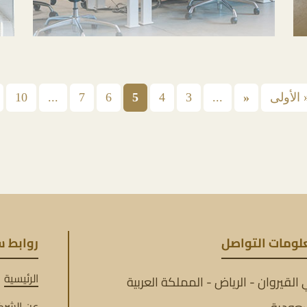
 الأولى
«
...
3
4
5
6
7
...
10
لومات التواصل
روابط 
الرئيسية
القيروان - الرياض - المملكة العربية
عن الشرك