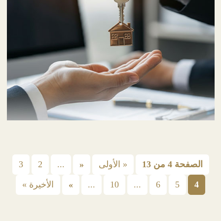
الصفحة 4 من 13
« الأولى
«
...
2
3
4
5
6
...
10
...
»
الأخيرة »