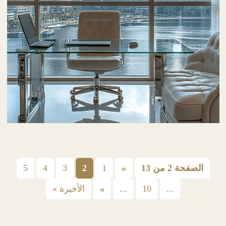
الصفحة 2 من 13
«
1
2
3
4
5
...
10
...
»
الأخيرة »